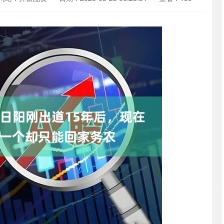
沪深300
4694.44
.42%
43.13
0.93%