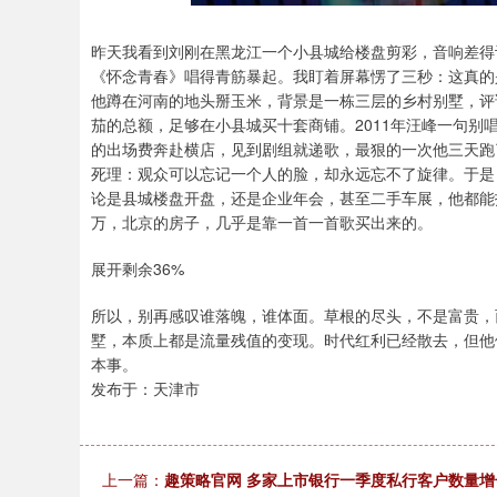
昨天我看到刘刚在黑龙江一个小县城给楼盘剪彩，音响差得
《怀念青春》唱得青筋暴起。我盯着屏幕愣了三秒：这真的
他蹲在河南的地头掰玉米，背景是一栋三层的乡村别墅，评
茄的总额，足够在小县城买十套商铺。2011年汪峰一句
的出场费奔赴横店，见到剧组就递歌，最狠的一次他三天跑
死理：观众可以忘记一个人的脸，却永远忘不了旋律。于是
论是县城楼盘开盘，还是企业年会，甚至二手车展，他都能
万，北京的房子，几乎是靠一首一首歌买出来的。
展开剩余36%
所以，别再感叹谁落魄，谁体面。草根的尽头，不是富贵，
墅，本质上都是流量残值的变现。时代红利已经散去，但他
本事。
发布于：天津市
上一篇：
趣策略官网 多家上市银行一季度私行客户数量增