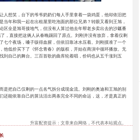
让人想笑，台下的爷爷奶奶们每人手里拿着一袋鸡蛋，他却依旧把
是当年和我一起在出租屋里吃泡面的那位兄弟？转眼又看到王旭，
论区全是旭哥接地气，但没有人算过他去年帮老乡卖出去的沙瓤番
别唱了，直接把这俩人从春晚踢回了原点。刘刚并没有放弃，拿着仅剩
了七个夜场，嗓子咳得血腥，但依旧靠冰水压着。刘刚摸准了一个
，他低价买下了《怀念青春》的版权，开始在商演中循环播放。无
找到自己的舞台。三百首歌的曲库轮着唱，价码也从五千涨到五
而是把自己仅剩的一点名气拆分成现金流。刘刚的奥迪和王旭的别
们还能依靠自己的算法活出两条完全不同的命运，这，才是真正的
升富配资提示：文章来自网络，不代表本站观点。
长