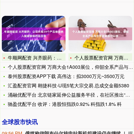
牛顺网配资 兴齐眼药：公司共有39个产品继续纳入国家医保药品
个人股票配资官网 万商大会1A003展位，仰韶全系产品与合作
个人股票配资官网 万商大会1A003展位，仰韶全系产品与合作
泰州股票配资APP下载 高伟达：拟3000万元~3500万元
汇盈配资官网 翱捷科技-U现5笔大宗交易 总成交金额5380
涌融优配平台 北京链家延伸公益服务半径，在社区推出“链链驿站
驰盈优配平台 收评：港股恒指跌0.92% 科指跌1.8% 科
全球股市快讯
09:56 PM
俄媒称伊朗布什尔核电站新机组建设仍在继续
据俄罗斯媒体9日报道，俄罗斯国家原子能公司首席执行官利哈乔夫说，伊朗布什尔核电站2号和3号机组主厂房和辅助厂房的建设仍在继续。利哈乔夫当日接受采访时