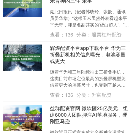
米育种的三件“笨事”
湖北日报讯（记者韩晓玲、张歆、通讯
员晏华华）“这根玉米虽然外表看起来平
平无奇，却是名副其实的‘蛋白超人’。”7
月17日，湖北省政府新闻办举办首场“新
查看：
136
分类：
股票杠杆配资
征程上的荆楚....
辉煌配资平台app下载平台 华为三
折叠新机相关信息曝光，电池容量
或更大
随着华为和三星陆续推出三折叠手机，
这类目前市场定位最高的折叠屏机型凭
借着更大的屏幕尺寸，也受到了越来越
多消费者的关注。在华为现款三折叠机
查看：
136
分类：
升富配资
型Mate XTs非凡大....
益群配资官网 微软砸25亿美元、组
建6000人团队押注AI落地服务，硬
刚亚马逊
微软近日正式宣布成立全新独立运营实