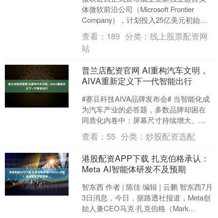
体微软前沿公司（Microsoft Frontier
Company），计划投入25亿美元初始资
金，并调配约6000名工程师、....
查看：
189
分类：
线上股票配资网
站
普兰店配资官网 AI重构汽车文明，
AIVA重新定义下一代智能出行
#赛豆科技AIVA品牌发布会# 当智能化成
为汽车产业的必答题，多数品牌却困在
同质化内卷中：屏幕尺寸持续增大、语
音功能不断叠加，但始终无法摆脱机器
查看：
55
分类：
炒股配资选配
与人的隔阂。根源....
港股配资APP下载 扎克伯格承认：
Meta AI智能体研发不及预期
智东西 作者 | 陈佳 编辑 | 云鹏 智东西7月
3日消息，今日，据路透社报道，Meta创
始人兼CEO马克·扎克伯格（Mark