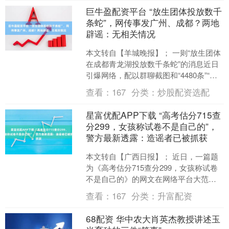
巨牛盈配资平台 “放生团体投放数千
条蛇”，网传事发广州、成都？两地
辟谣：无相关情况
本文转自【羊城晚报】； 一则“放生团体
在成都青龙湖投放数千条蛇”的消息近日
引爆网络，配以群聊截图和“4480条”“花
费4万余元”等骇人数据，迅速引发公众担
查看：
167
分类：
炒股配资选配
忧。然....
星富优配APP下载 “高考估分715查
分299，女孩称试卷不是自己的”，
警方最新透露：造谣者已被抓获
本文转自【广西日报】； 近日，一篇题
为《高考估分715查分299，女孩称试卷
不是自己的》的网文在网络平台大范围
传播，引发大量网民热议。经四川绵阳
查看：
167
分类：
升富配资
市教育和体育局、....
68配资 华中农大肖英杰教授讲述玉