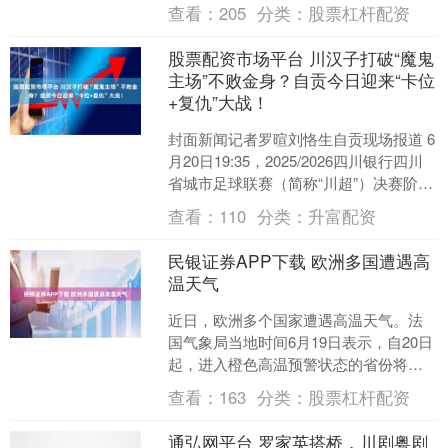
Zuckerberg）当地时间7....
查看：
205
分类：
股票杠杆配资
股票配资市场平台 川汉子打破“魔鬼
主场”不败金身？自贡今日迎来“卡位
+复仇”大战！
封面新闻记者罗暄刘恪生自贡现场报道 6
月20日19:35，2025/2026四川银行四川
省城市足球联赛（简称“川超”）决赛阶段
第十五轮比赛即将打响，自贡灯城燊
查看：
110
分类：
升富配资
龙....
民银证券APP下载 欧洲多国遭遇高
温天气
近日，欧洲多个国家遭遇高温天气。法
国气象局当地时间6月19日表示，自20日
起，进入橙色高温预警状态的省份将增
加至60个，约占法国全国省份总数的三
查看：
163
分类：
股票杠杆配资
分之二。 法国气....
通弘网平台 罗家英搭桥，川剧粤剧