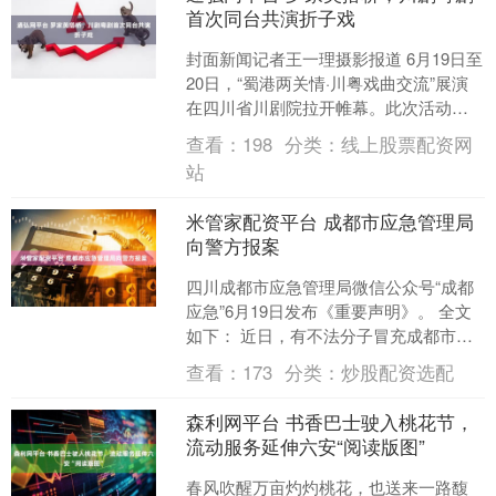
首次同台共演折子戏
封面新闻记者王一理摄影报道 6月19日至
20日，“蜀港两关情·川粤戏曲交流”展演
在四川省川剧院拉开帷幕。此次活动的
艺术总监由著名演员、粤剧名家罗家英
查看：
198
分类：
线上股票配资网
担任。这一次....
站
米管家配资平台 成都市应急管理局
向警方报案
四川成都市应急管理局微信公众号“成都
应急”6月19日发布《重要声明》。 全文
如下： 近日，有不法分子冒充成都市应
急管理局名义发送《通知》至相关部
查看：
173
分类：
炒股配资选配
门、学校等单位，....
森利网平台 书香巴士驶入桃花节，
流动服务延伸六安“阅读版图”
春风吹醒万亩灼灼桃花，也送来一路馥