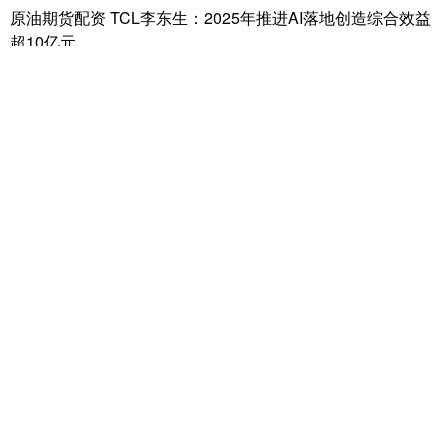
原油期货配资 TCL李东生：2025年推进AI落地创造综合效益
超10亿元
升富配资
04-06
新浪科技讯 12月12日晚间消息，2025 TCL全球技术创新大会
（TIC2025）上，TCL发布十大AI应用场景示范成
民间股票配资平台 经典艺术538
股票杠杆配资
03-16
这张照片捕捉到了一个宁静而富有诗意的瞬间，展现了一位女性优雅
的背影。她身穿一件柔美的紫色细带背心，背心采用简约而精致的设
宝尚配资 亚太地区文化遗产领导力建设培训在曼谷举办
升富配资
03-28
人民网曼谷11月12日电 (记者简承渊)当地时间11月11日，“亚太地区
文化遗产领导力建设培训”在泰国曼谷华彬东西方文化
股票配资排行官网 【直播预告】颅内VHL综合征的临床表现
及特点