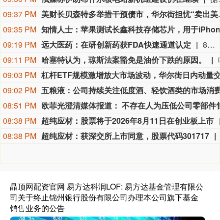
09:37 PM
美财长贝森特多
09:35 PM
09:19 PM
远大医药：在研创新药获FDA快速通道认定
8月9日，远大医药（00512.HK）披露公告，公司FAP靶点创新核药GPN01530-2获得美国FDA授予快速通道资格（FTD）。GPN01530-2目前已获FDA批准开展用于诊断实体瘤的I/II期临床研究，此次获快速通道资格认定，有望加快GPN01530-2未来开发及上市进程。
09:11 PM
哈塞特认为，琼斯法案豁免是油价下跌的原因。
09:03 PM
09:02 PM
08:51 PM
08:38 PM
超纯应材：股票将于2026年8月11日在创业板上市
08:38 PM
超纯应材：获深交所上市同意，股票代码301717
晶顶网配资官网 易方达科润LOF: 易方达基金管理有限公
司关于终止锦州银行股份有限公司办理本公司旗下基金
销售业务的公告