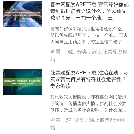
赢牛网配资APP下载 曹雪芹好像都
猜到后世读者会说什么，所以预先
藏起耳光，一抽一个准。 王
曹雪芹好像都猜到后世读者会说什么，
所以预先藏起耳光，一抽一个准。 王夫
人问黛玉用药之事，贾宝玉信口诌了一
个方子，主药是古墓里死人头上的珍
查看：
162
分类：
线上股票配资网
珠。 ——这是百分之二百....
站
股票融配资APP下载 法治在线丨涉
灾谣言为何具有特殊社会危害性？
专家解读
防汛救灾关键阶段，却有部分网民借汛
期编造、传播虚假灾情，扰乱社会公共
秩序，造成恶劣社会影响。为什么谣言
总借机扩散，辟谣为什么必须及时跟进
查看：
87
分类：
线上股票配资网
呢？今天，从法学、心理学....
站