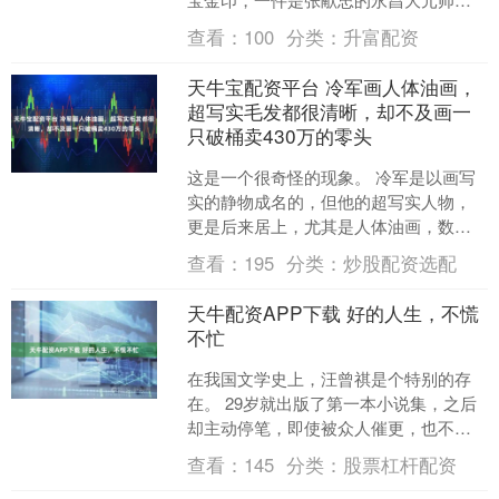
印。 江口沉银的绝大多数文物都是我国
查看：
100
分类：
升富配资
考古人员发掘出水的，但....
天牛宝配资平台 冷军画人体油画，
超写实毛发都很清晰，却不及画一
只破桶卖430万的零头
这是一个很奇怪的现象。 冷军是以画写
实的静物成名的，但他的超写实人物，
更是后来居上，尤其是人体油画，数量
不多，技法上更是精湛。 比如他创作的
查看：
195
分类：
炒股配资选配
这幅女生全身人体画，....
天牛配资APP下载 好的人生，不慌
不忙
在我国文学史上，汪曾祺是个特别的存
在。 29岁就出版了第一本小说集，之后
却主动停笔，即使被众人催更，也不为
所动。 他一生留下了400多万字，可其中
查看：
145
分类：
股票杠杆配资
的90%，都写....