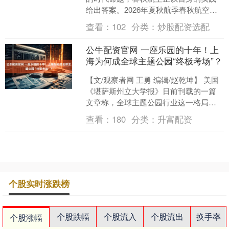
给出答案。2026年夏秋航季春秋航空在
沈阳开通50+航线、周航班量达140班
查看：
102
分类：
炒股配资选配
次、新增5大....
公牛配资官网 一座乐园的十年！上
海为何成全球主题公园“终极考场”？
【文/观察者网 王勇 编辑/赵乾坤】 美国
《堪萨斯州立大学报》日前刊载的一篇
文章称，全球主题公园行业这一格局正
在发生改变。过去十五年间，中国已崛
查看：
180
分类：
升富配资
起为全球最活跃的....
个股实时涨跌榜
个股跌幅
个股流入
个股流出
换手率
个股涨幅