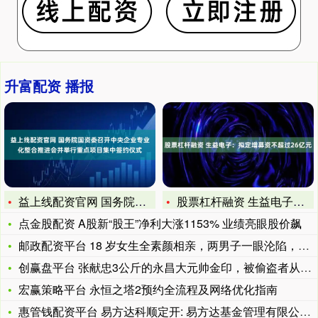
升富配资 播报
益上线配资官网 国务院国资委召开中央企业专业化整合推进会并举
股票杠杆融资 生益电子：拟定增募资不超过26亿元
点金股配资 A股新“股王”净利大涨1153% 业绩亮眼股价飙
邮政配资平台 18 岁女生全素颜相亲，两男子一眼沦陷，选踏实
创赢盘平台 张献忠3公斤的永昌大元帅金印，被偷盗者从80万卖
宏赢策略平台 永恒之塔2预约全流程及网络优化指南
惠管钱配资平台 易方达科顺定开: 易方达基金管理有限公司关于