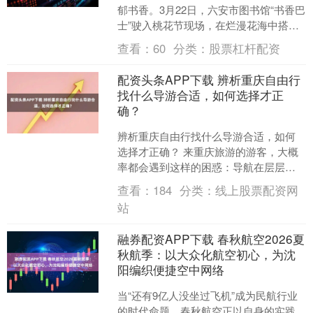
郁书香。3月22日，六安市图书馆“书香巴
士”驶入桃花节现场，在烂漫花海中搭建
起一方静谧温馨的移动阅读驿站，成为
查看：
60
分类：
股票杠杆配资
一道独特的文化风....
配资头条APP下载 辨析重庆自由行
找什么导游合适，如何选择才正
确？
辨析重庆自由行找什么导游合适，如何
选择才正确？ 来重庆旅游的游客，大概
率都会遇到这样的困惑：导航在层层立
交里失灵，洪崖洞入口绕三圈找不到，
查看：
184
分类：
线上股票配资网
热门景点排队两小时拍照....
站
融券配资APP下载 春秋航空2026夏
秋航季：以大众化航空初心，为沈
阳编织便捷空中网络
当“还有9亿人没坐过飞机”成为民航行业
的时代命题，春秋航空正以自身的实践