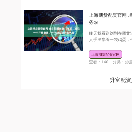
上海期货配资官网 
务农
昨天我看到刘刚在黑龙
人手里拿着一袋鸡蛋，
真....
上海期货配资官网
查看：
140
分类：
炒
升富配资