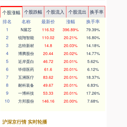
个股跌幅
个股流入
个股流出
换手率
个股涨幅
排名
名称
最新价
涨幅
换手率
1
N展芯
116.52
396.89%
79.39%
2
锐翔智能
110.02
20.21%
16.80%
3
志特新材
14.8
20.03%
14.18%
4
博腾股份
20.44
20.02%
14.77%
5
近岸蛋白
46.72
20.01%
5.62%
6
毕得医药
61.6
20.01%
6.12%
7
五洲医疗
83.62
20.01%
18.37%
8
耐科装备
49.67
20.01%
6.83%
9
一博科技
53.33
20.01%
17.26%
10
方邦股份
146.16
20.00%
7.68%
沪深京行情 实时轮播