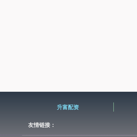
升富配资
友情链接：