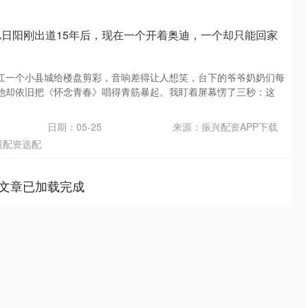
旭日阳刚出道15年后，现在一个开着奥迪，一个却只能回家
江一个小县城给楼盘剪彩，音响差得让人想笑，台下的爷爷奶奶们每
他却依旧把《怀念青春》唱得青筋暴起。我盯着屏幕愣了三秒：这
日期：05-25
来源：振兴配资APP下载
股配资选配
文章已加载完成